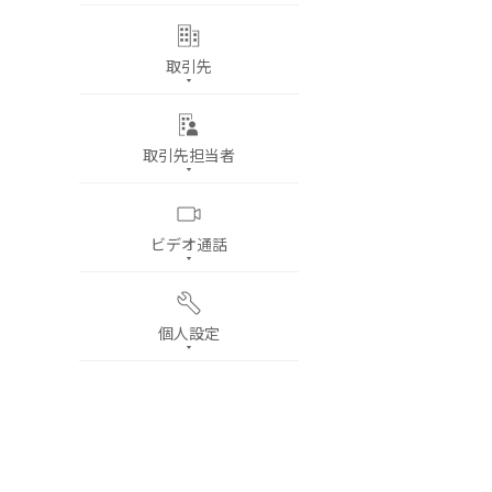
取引先
取引先担当者
ビデオ通話
個人設定