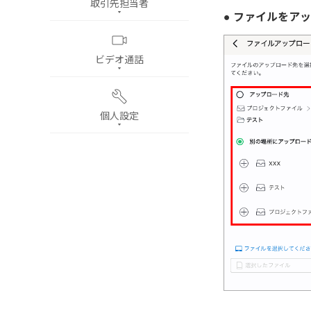
取引先担当者
● ファイルをア
ビデオ通話
個人設定