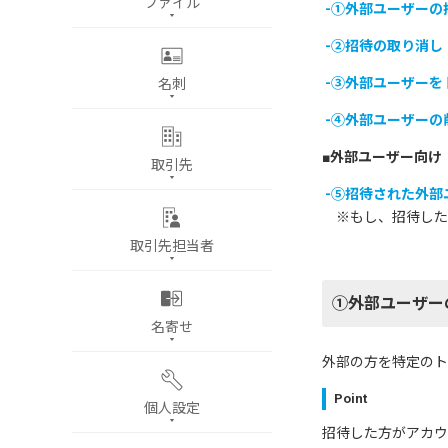
ファイル
-①外部ユーザーの
-②招待の取り消し
-③外部ユーザーを
名刺
-④外部ユーザーの
■外部ユーザー向け
取引先
-⑤招待された外
※もし、招待した
取引先担当者
①外部ユーザー
名寄せ
外部の方を特定のト
Point
個人設定
招待した方がアカウ