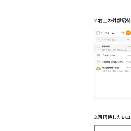
2.右上の外部招
3.再招待したい